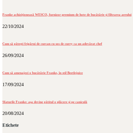
Franke achiziționează WESCO, furnizor premium de hote de bucătărie și filtrarea aerului
22/10/2024
Cum să gătești frigărui de curcan cu sos de curry ca un adevărat chef
26/09/2024
Cum să amenajezi o bucătărie Franke, în stil Beetlejuice
17/09/2024
Sfaturile Franke: așa devine gătitul o plăcere și pe caniculă
20/08/2024
Etichete