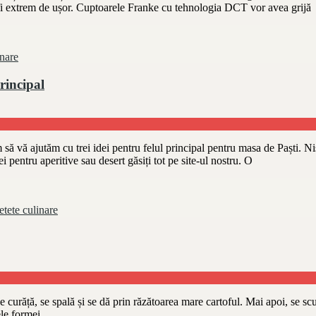
fi extrem de ușor. Cuptoarele Franke cu tehnologia DCT vor avea grijă
inare
rincipal
 să vă ajutăm cu trei idei pentru felul principal pentru masa de Paști. N
ei pentru aperitive sau desert găsiți tot pe site-ul nostru. O
etete culinare
 curăță, se spală și se dă prin răzătoarea mare cartoful. Mai apoi, se sc
le formei.