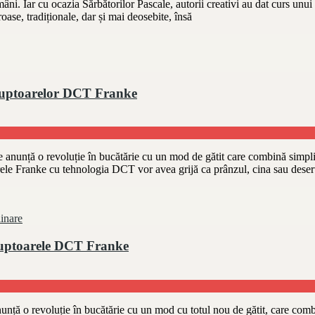
mâni. Iar cu ocazia Sărbătorilor Pascale, autorii creativi au dat curs unui
oase, tradiționale, dar și mai deosebite, însă
ul cuptoarelor DCT Franke
nță o revoluție în bucătărie cu un mod de gătit care combină simplitat
rele Franke cu tehnologia DCT vor avea grijă ca prânzul, cina sau deser
linare
 cuptoarele DCT Franke
 revoluție în bucătărie cu un mod cu totul nou de gătit, care combină