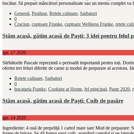
bucătar. Să prepari mâncăruri personalizate sau un meniu complet va 
General
,
Produse
,
Retete culinare
,
Sarbatori
0
Craciun
,
cuptoare Franke
,
cuptoare Wellness Franke
,
retete cul
Stăm acasă, gătim acasă de Paști: 3 idei pentru felul p
apr.
17
2020
Sărbătorile Pascale reprezintă o perioadă importantă pentru toți. Dorim
oferim trei feluri diferite de carne și modul de preparare al acestora. Id
Retete culinare
,
Sarbatori
0
bucataria Franke
,
Cooking at Home
,
fel principal
,
Paste 2020
,
r
Stăm acasă, gătim acasă de Paști: Cuib de pasăre
apr.
14
2020
Ingrediente: 4 ouă de prepeliță 1 cartof mare sare Mod de preparare: Se
forme de brioșe. Se dă forma unui cuib, aranjând cartoful și pe laterale