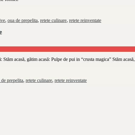
ive
,
oua de prepelita
,
retete culinare
,
retete reinventate
e
sa și: Stăm acasă, gătim acasă: Pulpe de pui in “crusta magica” Stăm acas
 de prepelita
,
retete culinare
,
retete reinventate