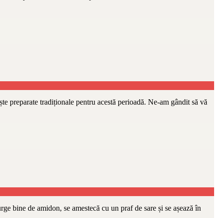
iște preparate tradiționale pentru acestă perioadă. Ne-am gândit să vă
urge bine de amidon, se amestecă cu un praf de sare și se așează în