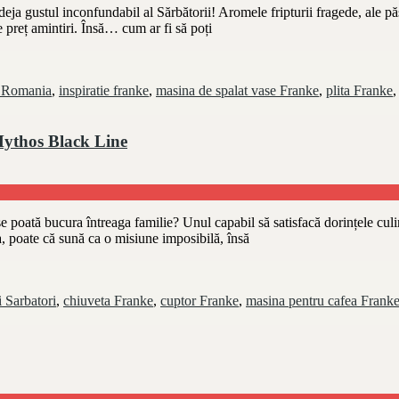
eja gustul inconfundabil al Sărbătorii! Aromele fripturii fragede, ale pășt
de preț amintiri. Însă… cum ar fi să poți
 Romania
,
inspiratie franke
,
masina de spalat vase Franke
,
plita Franke
Mythos Black Line
se poată bucura întreaga familie? Unul capabil să satisfacă dorințele culi
a, poate că sună ca o misiune imposibilă, însă
 Sarbatori
,
chiuveta Franke
,
cuptor Franke
,
masina pentru cafea Frank