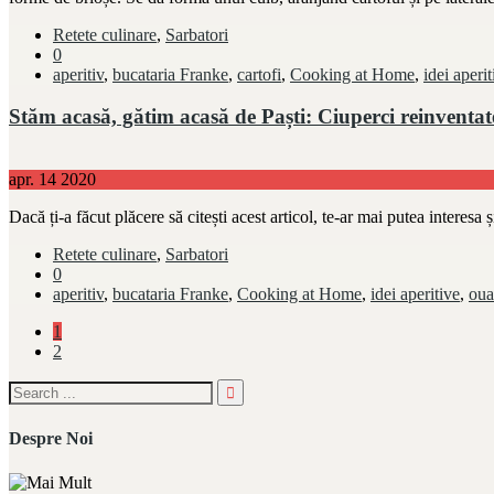
Retete culinare
,
Sarbatori
0
aperitiv
,
bucataria Franke
,
cartofi
,
Cooking at Home
,
idei aperit
Stăm acasă, gătim acasă de Paști: Ciuperci reinventat
apr.
14
2020
Dacă ți-a făcut plăcere să citești acest articol, te-ar mai putea intere
Retete culinare
,
Sarbatori
0
aperitiv
,
bucataria Franke
,
Cooking at Home
,
idei aperitive
,
oua
1
2
Despre Noi