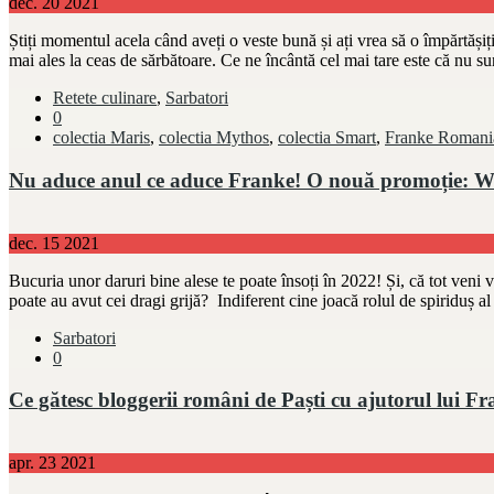
dec.
20
2021
Știți momentul acela când aveți o veste bună și ați vrea să o împărtășiț
mai ales la ceas de sărbătoare. Ce ne încântă cel mai tare este că nu su
Retete culinare
,
Sarbatori
0
colectia Maris
,
colectia Mythos
,
colectia Smart
,
Franke Romani
Nu aduce anul ce aduce Franke! O nouă promoție: W
dec.
15
2021
Bucuria unor daruri bine alese te poate însoți în 2022! Și, că tot veni vo
poate au avut cei dragi grijă? Indiferent cine joacă rolul de spiriduș
Sarbatori
0
Ce gătesc bloggerii români de Paști cu ajutorul lui F
apr.
23
2021