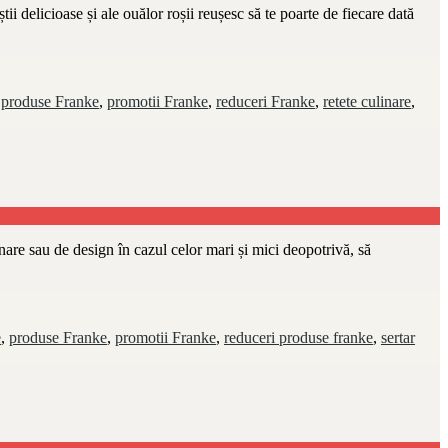
ii delicioase și ale ouălor roșii reușesc să te poarte de fiecare dată
,
produse Franke
,
promotii Franke
,
reduceri Franke
,
retete culinare
,
nare sau de design în cazul celor mari și mici deopotrivă, să
e
,
produse Franke
,
promotii Franke
,
reduceri produse franke
,
sertar