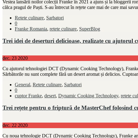
Vestea lansării noilor colecții Franke în 2021 a ajuns și la bloggerii ro
călca pragul de Paști. S-au întrecut în rețete care mai de care mai savur
Retete culinare
,
Sarbatori
0
Franke Romania
,
retete culinare
,
SuperBlog
Trei idei de deserturi delicioase, realizate cu ajutor
dec.
23
2020
Cu ajutorul tehnologiei DCT (Dynamic Cooking Technology), Franke anu
Sărbătorile nu sunt complete fără un desert aromat și delicios. Cuptoa
General
,
Retete culinare
,
Sarbatori
0
cuptor Franke
,
desert
,
Dynamic Cooking Technology
,
retete cu
Trei rețete pentru o friptură de MasterChef folosind
dec.
22
2020
Cu noua tehnologie DCT (Dynamic Cooking Technology), Franke anunță o