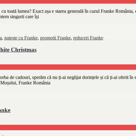
i cu toată lumea? Exact așa e starea generală în cazul Franke România, car
ntem singurii care își
a
,
gateste cu Franke
,
promotii Franke
,
reduceri Franke
hite Christmas
rba de cadouri, sperăm că nu ți-ai neglijat dorințele și că ți-ai oferit în
 al Moșului, Franke România
ranke