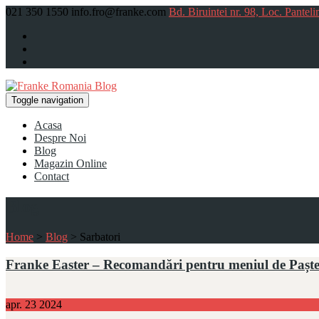
021 350 1550
info.fro@franke.com
Bd. Biruintei nr. 98, Loc. Panteli
Toggle navigation
Acasa
Despre Noi
Blog
Magazin Online
Contact
Blog
Home
>
Blog
>
Sarbatori
Franke Easter – Recomandări pentru meniul de Pașt
apr.
23
2024