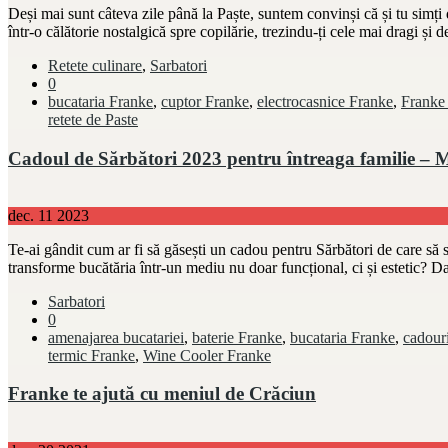
Deși mai sunt câteva zile până la Paște, suntem convinși că și tu simți d
într-o călătorie nostalgică spre copilărie, trezindu-ți cele mai dragi și 
Retete culinare
,
Sarbatori
0
bucataria Franke
,
cuptor Franke
,
electrocasnice Franke
,
Franke
retete de Paste
Cadoul de Sărbători 2023 pentru întreaga familie – 
dec.
11
2023
Te-ai gândit cum ar fi să găsești un cadou pentru Sărbători de care să 
transforme bucătăria într-un mediu nu doar funcțional, ci și estetic? D
Sarbatori
0
amenajarea bucatariei
,
baterie Franke
,
bucataria Franke
,
cadouri
termic Franke
,
Wine Cooler Franke
Franke te ajută cu meniul de Crăciun