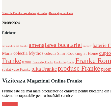
Sfaturile Franke: așa devine gătitul o plăcere și pe caniculă
20/08/2024
Etichete
amenajarea bucatariei
baterie 
aer conditionat Franke
aperitiv
cupto
colectia Mythos
Maris
Cooking at Home
colectia Smart
Franke Rom
Franke
familie
Frames by Franke
Franke Fragranite
produse Franke
plita Franke
prom
spalat vase Franke
Viziteaza
Magazinul Online Franke
Franke este cel mai mare producător de chiuvete pentru bucătărie din lu
sisteme incorporabile pentru bucătării casnice.
Viziteaza!