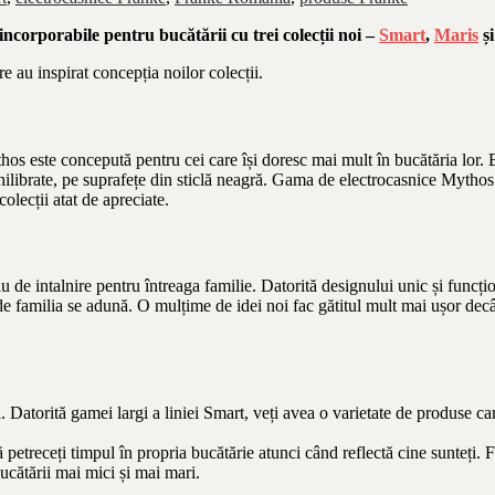
ncorporabile pentru bucătării cu trei colecții noi –
Smart
,
Maris
ș
re au inspirat concepția noilor colecții.
os este concepută pentru cei care își doresc mai mult în bucătăria lor. B
chilibrate, pe suprafețe din sticlă neagră. Gama de electrocasnice Mytho
olecții atat de apreciate.
de intalnire pentru întreaga familie. Datorită designului unic și funcțion
e familia se adună. O mulțime de idei noi fac gătitul mult mai ușor decât 
a. Datorită gamei largi a liniei Smart, veți avea o varietate de produse car
petreceți timpul în propria bucătărie atunci când reflectă cine sunteți. F
ucătării mai mici și mai mari.