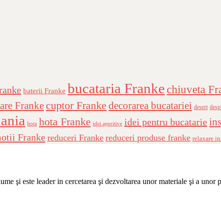
bucataria Franke
chiuveta Fr
Franke
baterii Franke
cuptor Franke
are Franke
decorarea bucatariei
desert
desp
ania
hota Franke
ins
idei pentru bucatarie
hota
idei aperitive
otii Franke
reduceri Franke
reduceri produse franke
relaxare in
me şi este leader in cercetarea şi dezvoltarea unor materiale şi a unor 