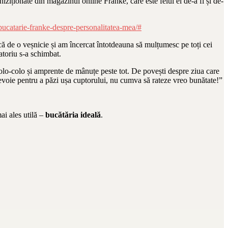
ziționate din magazinul online Franke, care este felul ei de-a fi și de-
bucatarie-franke-despre-personalitatea-mea/#
că de o veșnicie și am încercat întotdeauna să mulțumesc pe toți cei
atoriu s-a schimbat.
colo-colo și amprente de mânuțe peste tot. De povești despre ziua care
 nevoie pentru a păzi ușa cuptorului, nu cumva să rateze vreo bunătate!”
ai ales utilă –
bucătăria ideală
.