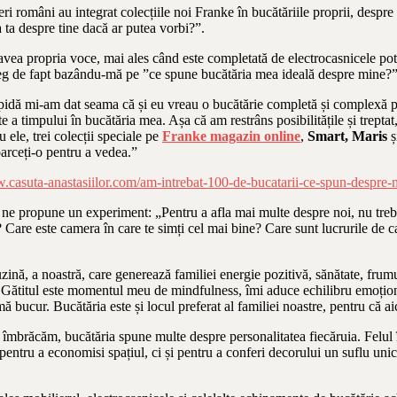
geri români au integrat colecțiile noi Franke în bucătăriile proprii, despr
 ta despre tine dacă ar putea vorbi?”.
vea propria voce, mai ales când este completată de electrocasnicele potriv
eg de fapt bazându-mă pe ”ce spune bucătăria mea ideală despre mine?”
rapidă mi-am dat seama că și eu vreau o bucătărie completă și complex
e a timpului în bucătăria mea. Așa că am restrâns posibilitățile și trept
 ele, trei colecții speciale pe
Franke magazin online
,
Smart
, Maris
ș
oarceți-o pentru a vedea.”
.casuta-anastasiilor.com/am-intrebat-100-de-bucatarii-ce-spun-despre-m
, ne propune un experiment: „Pentru a afla mai multe despre noi, nu treb
 Care este camera în care te simți cel mai bine? Care sunt lucrurile de ca
ină, a noastră, care generează familiei energie pozitivă, sănătate, frumus
e. Gătitul este momentul meu de mindfulness, îmi aduce echilibru emoțion
ucur. Bucătăria este și locul preferat al familiei noastre, pentru că aic
le îmbrăcăm, bucătăria spune multe despre personalitatea fiecăruia. Felul 
ntru a economisi spațiul, ci și pentru a conferi decorului un suflu unic.