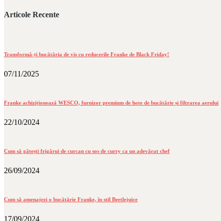
Articole Recente
Transformă-ți bucătăria de vis cu reducerile Franke de Black Friday!
07/11/2025
Franke achiziționează WESCO, furnizor premium de hote de bucătărie și filtrarea aerului
22/10/2024
Cum să gătești frigărui de curcan cu sos de curry ca un adevărat chef
26/09/2024
Cum să amenajezi o bucătărie Franke, în stil Beetlejuice
17/09/2024