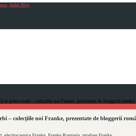
mon, Judet Ilfov
că ar putea vorbi – colecțiile noi Franke, prezentate de bloggerii români
bi – colecțiile noi Franke, prezentate de bloggerii rom
t
,
electrocasnice Franke
,
Franke Romania
,
produse Franke