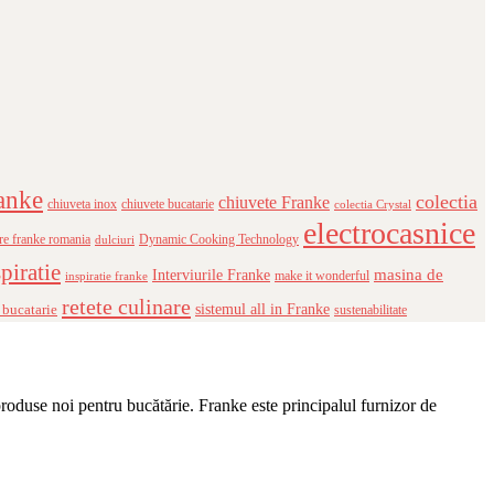
anke
colectia
chiuvete Franke
chiuveta inox
chiuvete bucatarie
colectia Crystal
electrocasnice
re franke romania
Dynamic Cooking Technology
dulciuri
piratie
masina de
Interviurile Franke
make it wonderful
inspiratie franke
retete culinare
 bucatarie
sistemul all in Franke
sustenabilitate
produse noi pentru bucătărie. Franke este principalul furnizor de