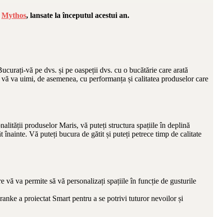
i
Mythos
, lansate la începutul acestui an.
ucurați-vă pe dvs. și pe oaspeții dvs. cu o bucătărie care arată
s vă va uimi, de asemenea, cu performanța și calitatea produselor care
alității produselor Maris, vă puteți structura spațiile în deplină
înainte. Vă puteți bucura de gătit și puteți petrece timp de calitate
e vă va permite să vă personalizați spațiile în funcție de gusturile
ranke a proiectat Smart pentru a se potrivi tuturor nevoilor și