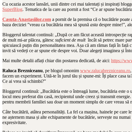
Cu ocazia acestor lansări, unii dintre cei mai talentați și inspirați blog
SuperBlog
. Tematica de la care au pornit a fost “Ce ar spune bucătăria
Casuta-Anastasiilor.com
a pornit de la premisa că o bucătărie poate a
baza deciziei ”vreau ca bucătăria mea să spună
asta
despre mine!”, al
Bloggerul talentat continuă: „După ce am făcut această introspecție 
de mult mi-ar plăcea, gătesc
suficient de mult
încât să petrec mare part
spicuiască puțin din personalitatea mea. Așa că am rămas față în față cu
invit să vedeți ce ar spune ele despre voi. Doar alegeți imaginea și înt
Mai multe detalii aflați chiar din postarea dedicată, de aici:
https://www
Raluca Brezniceanu
, pe blogul omonim
www.ralucabrezniceanu.ro
facem un experiment. Uită-te în jurul tău și spune-mi: Îți place casa ta?
Ce ai vrea să schimbi?”
Bloggerul continuă: „Bucătăria este o întreagă lume, bucătăria este o uz
locul meu preferat din casă, recipientul unde creez și transmit energi
pentru membrii familiei sau doar un moment simplu de care vreau să mă b
Câte bucătării, atâtea personalități. La fel ca mașina, hainele pe care 
ne așternem masa și alte echipamente de bucătărie, servește nu numai pe
expresivitate.