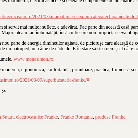
es mobilierul, electrocasnicele și celelalte echipamente de bucătărie achi
ucabrezniceanu.ro/2021/03/ai-auzit-uite-ce-spun-cateva-echipamente-de-
 și servit mai multor suflete, e adevărat. Fac parte din această casă par
. Majoritatea m-au îmbunătățit, însă cu fiecare nou proprietar ceva oblig
 nou parte de energia dimineților agitate, de piciorușe care aleargă de 
 și de un patruped, un câine de nădejde. E în stare să stea nemișcat cât e
 numele,
www.monasimon.ro
.
 modernă, ergonomică, confortabilă, primitoare, practică, frumoasă și m
nasimon.ro/2021/03/09/superbucataria-franke/#
 și:
a Smart
,
electrocasnice Franke
,
Franke Romania
,
produse Franke