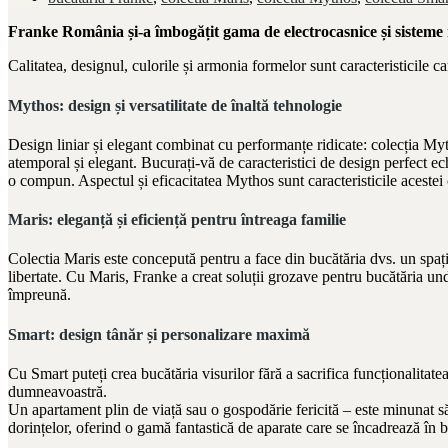
Franke România și-a îmbogățit gama de electrocasnice și sisteme i
Calitatea, designul, culorile și armonia formelor sunt caracteristicile ca
Mythos: design și versatilitate de înaltă tehnologie
Design liniar și elegant combinat cu performanțe ridicate: colecția Myth
atemporal și elegant. Bucurați-vă de caracteristici de design perfect e
o compun. Aspectul și eficacitatea Mythos sunt caracteristicile acestei c
Maris: eleganță și eficiență pentru întreaga familie
Colectia Maris este concepută pentru a face din bucătăria dvs. un spațiu 
libertate. Cu Maris, Franke a creat soluții grozave pentru bucătăria und
împreună.
Smart: design tânăr și personalizare maximă
Cu Smart puteți crea bucătăria visurilor fără a sacrifica funcționalitate
dumneavoastră.
Un apartament plin de viață sau o gospodărie fericită – este minunat să 
dorințelor, oferind o gamă fantastică de aparate care se încadrează în b