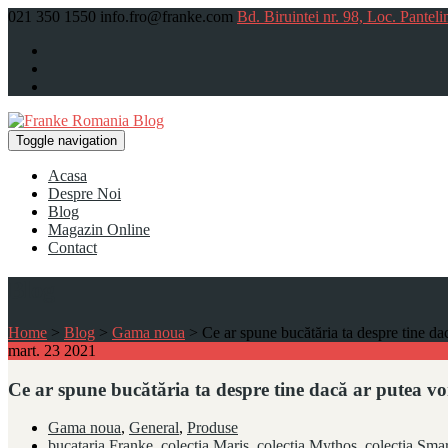
021 350 1550
info.fro@franke.com
Bd. Biruintei nr. 98, Loc. Panteli
Toggle navigation
Acasa
Despre Noi
Blog
Magazin Online
Contact
Blog
Home
>
Blog
>
Gama noua
>
Ce ar spune bucătăria ta despre tine da
mart.
23
2021
Ce ar spune bucătăria ta despre tine dacă ar putea vor
Gama noua
,
General
,
Produse
bucataria Franke
,
colectia Maris
,
colectia Mythos
,
colectia Smar