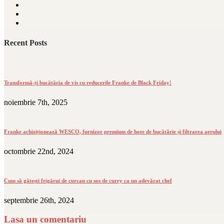
Recent Posts
Transformă-ți bucătăria de vis cu reducerile Franke de Black Friday!
noiembrie 7th, 2025
Franke achiziționează WESCO, furnizor premium de hote de bucătărie și filtrarea aerului
octombrie 22nd, 2024
Cum să gătești frigărui de curcan cu sos de curry ca un adevărat chef
septembrie 26th, 2024
Lasa un comentariu