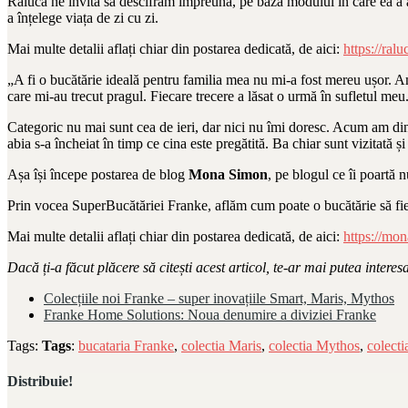
Raluca ne invită să descifram împreună, pe baza modului în care ea a al
a înțelege viața de zi cu zi.
Mai multe detalii aflați chiar din postarea dedicată, de aici:
https://ral
„A fi o bucătărie ideală pentru familia mea nu mi-a fost mereu ușor. Am
care mi-au trecut pragul. Fiecare trecere a lăsat o urmă în sufletul meu
Categoric nu mai sunt cea de ieri, dar nici nu îmi doresc. Acum am din
abia s-a încheiat în timp ce cina este pregătită. Ba chiar sunt vizitată
Așa își începe postarea de blog
Mona Simon
, pe blogul ce îi poartă
Prin vocea SuperBucătăriei Franke, aflăm cum poate o bucătărie să fie
Mai multe detalii aflați chiar din postarea dedicată, de aici:
https://mo
Dacă ți-a făcut plăcere să citești acest articol, te-ar mai putea interesa
Colecțiile noi Franke – super inovațiile Smart, Maris, Mythos
Franke Home Solutions: Noua denumire a diviziei Franke
Tags:
Tags
:
bucataria Franke
,
colectia Maris
,
colectia Mythos
,
colecti
Distribuie!