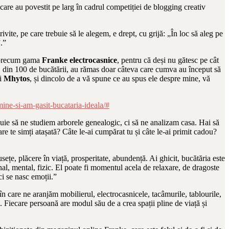
e care au povestit pe larg în cadrul competiției de blogging creativ
ite, pe care trebuie să le alegem, e drept, cu grijă: „În loc să aleg pe
.”
ă precum gama
Franke electrocasnice
, pentru că deși nu gătesc pe cât
at, din 100 de bucătării, au rămas doar câteva care cumva au început să
i
Mhytos
, și dincolo de a vă spune ce au spus ele despre mine, vă
ine-si-am-gasit-bucataria-ideala/#
uie să ne studiem arborele genealogic, ci să ne analizam casa. Hai să
re te simți atașată? Câte le-ai cumpărat tu și câte le-ai primit cadou?
ețe, plăcere în viață, prosperitate, abundență. Ai ghicit, bucătăria este
al, mental, fizic. El poate fi momentul acela de relaxare, de dragoste
i se nasc emoții.”
în care ne aranjăm mobilierul, electrocasnicele, tacâmurile, tablourile,
 Fiecare persoană are modul său de a crea spații pline de viață și