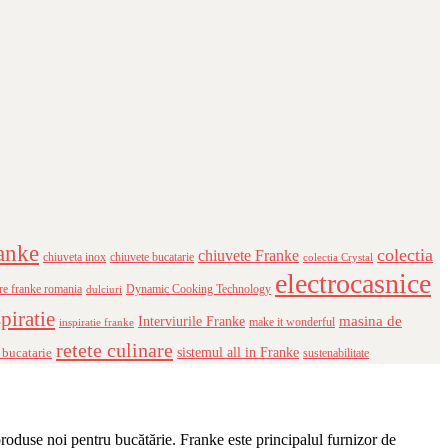
anke
colectia
chiuvete Franke
chiuveta inox
chiuvete bucatarie
colectia Crystal
electrocasnice
re franke romania
Dynamic Cooking Technology
dulciuri
piratie
masina de
Interviurile Franke
make it wonderful
inspiratie franke
retete culinare
 bucatarie
sistemul all in Franke
sustenabilitate
produse noi pentru bucătărie. Franke este principalul furnizor de