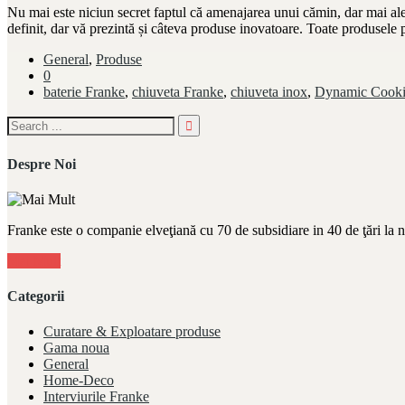
Nu mai este niciun secret faptul că amenajarea unui cămin, dar mai ale
definit, dar vă prezintă și câteva produse inovatoare. Toate produsel
General
,
Produse
0
baterie Franke
,
chiuveta Franke
,
chiuveta inox
,
Dynamic Cooki
Despre Noi
Franke este o companie elveţiană cu 70 de subsidiare in 40 de ţări la 
Mai Mult
Categorii
Curatare & Exploatare produse
Gama noua
General
Home-Deco
Interviurile Franke