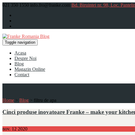
021 350 1550
info.fro@franke.com
Bd. Biruintei nr. 98, Loc. Panteli
Toggle navigation
Acasa
Despre Noi
Blog
Magazin Online
Contact
Blog
Home
>
Blog
>
filtru de apa
Cinci produse inovatoare Franke – make your kitche
nov.
12
2020