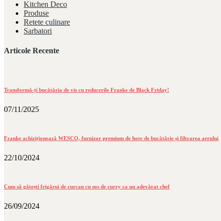
Kitchen Deco
Produse
Retete culinare
Sarbatori
Articole Recente
Transformă-ți bucătăria de vis cu reducerile Franke de Black Friday!
07/11/2025
Franke achiziționează WESCO, furnizor premium de hote de bucătărie și filtrarea aerului
22/10/2024
Cum să gătești frigărui de curcan cu sos de curry ca un adevărat chef
26/09/2024