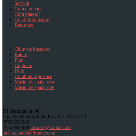
Servicii
Cum cumpar?
Cum platesc?
Conditii Transport
Returnare
Produse
Chiuvete bucatarie
Baterii
Plite
Cuptoare
Hote
Combine frigorifice
Masini de spalat vase
Masini de spalat rufe
Contact Rapid
Bd. Biruintei nr. 98
Loc. Pantelimon, Judet Ilfov
021 350 15 50
0756 205 282
0756 998 918
info.fro@franke.com
lucian.pandici@franke.com