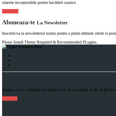
sisteme incorporabile pentru bucătării casnice.
Viziteaza!
Aboneaza-te
La Newsletter
Inscrieti-va la newsletterul nostru pentru a primi ultimele oferte si pro
Please Install Theme Required & Recommended PLugins.
Despre Noi
Franke este o companie elveţiană cu 70 de subsidiare in 40 de ţări la 
Mai Mult
Acces Rapid