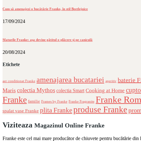
Cum să amenajezi o bucătărie Franke, în stil Beetlejuice
17/09/2024
Sfaturile Franke: așa devine gătitul o plăcere și pe caniculă
20/08/2024
Etichete
amenajarea bucatariei
baterie 
aer conditionat Franke
aperitiv
cupto
colectia Mythos
Maris
Cooking at Home
colectia Smart
Franke Rom
Franke
familie
Frames by Franke
Franke Fragranite
produse Franke
plita Franke
prom
spalat vase Franke
Viziteaza
Magazinul Online Franke
Franke este cel mai mare producător de chiuvete pentru bucătărie din lu