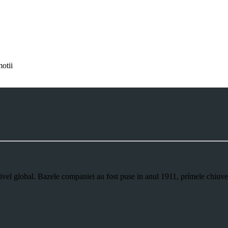
motii
nivel global. Bazele companiei au fost puse in anul 1911, prímele chiuve