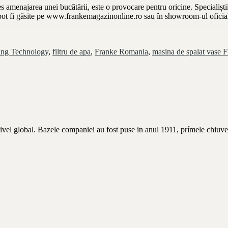
s amenajarea unei bucătării, este o provocare pentru oricine. Specialișt
e pot fi găsite pe www.frankemagazinonline.ro sau în showroom-ul ofici
ng Technology
,
filtru de apa
,
Franke Romania
,
masina de spalat vase 
nivel global. Bazele companiei au fost puse in anul 1911, prímele chiuve