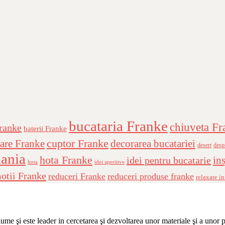
bucataria Franke
chiuveta Fr
Franke
baterii Franke
cuptor Franke
are Franke
decorarea bucatariei
desert
desp
ania
hota Franke
ins
idei pentru bucatarie
hota
idei aperitive
otii Franke
reduceri Franke
reduceri produse franke
relaxare in
me şi este leader in cercetarea şi dezvoltarea unor materiale şi a unor 