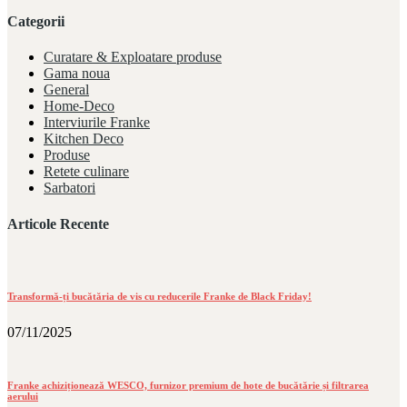
Categorii
Curatare & Exploatare produse
Gama noua
General
Home-Deco
Interviurile Franke
Kitchen Deco
Produse
Retete culinare
Sarbatori
Articole Recente
Transformă-ți bucătăria de vis cu reducerile Franke de Black Friday!
07/11/2025
Franke achiziționează WESCO, furnizor premium de hote de bucătărie și filtrarea
aerului