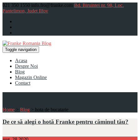
021 350 1550
info.fro@franke.com
Bd. Biruintei nr. 98, Loc.
Pantelimon, Judet Ilfov
Toggle navigation
Acasa
Despre Noi
Blog
Magazin Online
Contact
Blog
Home
>
Blog
>
hota de bucatarie
De ce să alegi o hotă Franke pentru căminul tău?
aug.
28
2020