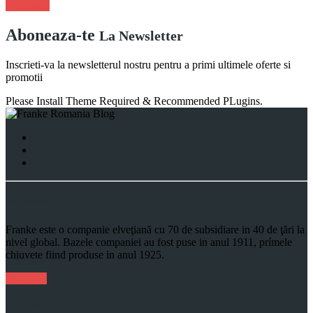
Viziteaza!
Aboneaza-te
La Newsletter
Inscrieti-va la newsletterul nostru pentru a primi ultimele oferte si
promotii
Please Install Theme Required & Recommended PLugins.
Despre Noi
Franke este o companie elveţiană cu 70 de subsidiare in 40 de ţări la
nivel global. Bazele companiei au fost puse in anul 1911, prímele
chiuvete fiind produse in anul 1925.
Mai Mult
Acces Rapid