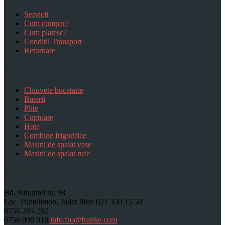
Servicii
Cum cumpar?
Cum platesc?
Conditii Transport
Returnare
Produse
Chiuvete bucatarie
Baterii
Plite
Cuptoare
Hote
Combine frigorifice
Masini de spalat vase
Masini de spalat rufe
Contact Rapid
Bd. Biruintei nr. 98
Loc. Pantelimon, Judet Ilfov
021 350 15 50
0756 205 282
0756 998 918
info.fro@franke.com