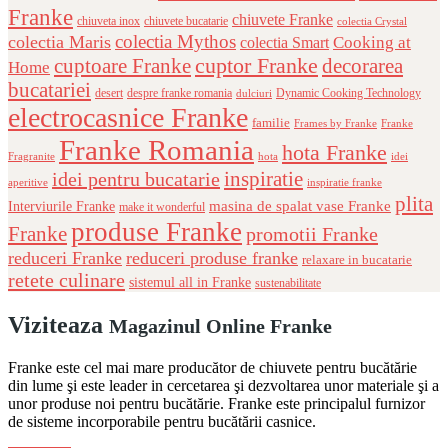
Franke
chiuvete Franke
chiuveta inox
chiuvete bucatarie
colectia Crystal
colectia Mythos
colectia Maris
Cooking at
colectia Smart
cuptor Franke
cuptoare Franke
decorarea
Home
bucatariei
desert
despre franke romania
Dynamic Cooking Technology
dulciuri
electrocasnice Franke
familie
Frames by Franke
Franke
Franke Romania
hota Franke
Fragranite
hota
idei
inspiratie
idei pentru bucatarie
aperitive
inspiratie franke
plita
masina de spalat vase Franke
Interviurile Franke
make it wonderful
produse Franke
Franke
promotii Franke
reduceri Franke
reduceri produse franke
relaxare in bucatarie
retete culinare
sistemul all in Franke
sustenabilitate
Viziteaza
Magazinul Online Franke
Franke este cel mai mare producător de chiuvete pentru bucătărie
din lume şi este leader in cercetarea şi dezvoltarea unor materiale şi a
unor produse noi pentru bucătărie. Franke este principalul furnizor
de sisteme incorporabile pentru bucătării casnice.