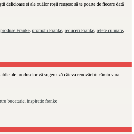
ii delicioase și ale ouălor roșii reușesc să te poarte de fiecare dată
,
produse Franke
,
promotii Franke
,
reduceri Franke
,
retete culinare
,
riabile ale produselor vă sugerează câteva renovări în cămin vara
ntru bucatarie
,
inspiratie franke