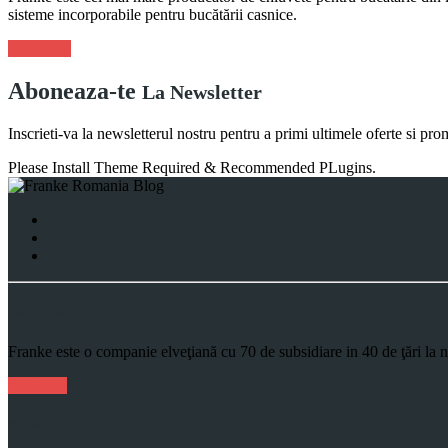
sisteme incorporabile pentru bucătării casnice.
Viziteaza!
Aboneaza-te
La Newsletter
Inscrieti-va la newsletterul nostru pentru a primi ultimele oferte si pro
Please Install Theme Required & Recommended PLugins.
Despre Noi
Franke este o companie elveţiană cu 70 de subsidiare in 40 de ţări la 
Mai Mult
Acces Rapid