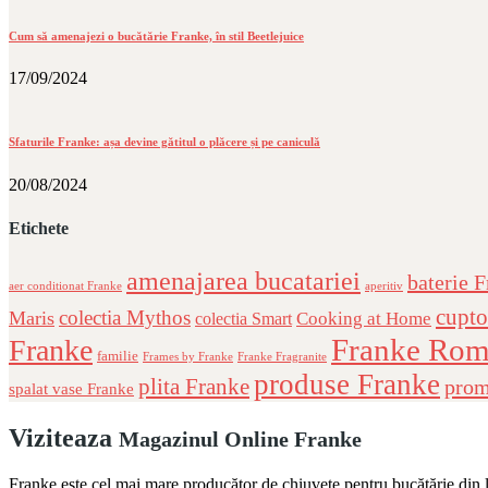
Cum să amenajezi o bucătărie Franke, în stil Beetlejuice
17/09/2024
Sfaturile Franke: așa devine gătitul o plăcere și pe caniculă
20/08/2024
Etichete
amenajarea bucatariei
baterie 
aer conditionat Franke
aperitiv
cupto
colectia Mythos
Maris
Cooking at Home
colectia Smart
Franke Rom
Franke
familie
Frames by Franke
Franke Fragranite
produse Franke
plita Franke
prom
spalat vase Franke
Viziteaza
Magazinul Online Franke
Franke este cel mai mare producător de chiuvete pentru bucătărie din lu