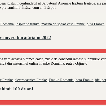
eja gustul inconfundabil al Sărbătorii! Aromele fripturii fragede, ale pășt
de preț amintiri. Însă… cum ar fi să poți
 Romania
,
inspiratie franke
,
masina de spalat vase Franke
,
plita Franke
 renovezi bucătăria în 2022
ria vara aceasta Vremea caldă, zilele de concediu rămase și prețurile va
omandă din magazinul online Franke România, puteți obține o
r Franke
,
electrocasnice Franke
,
Franke Romania
,
hota Franke
,
idei pe
ultimii 100 de ani