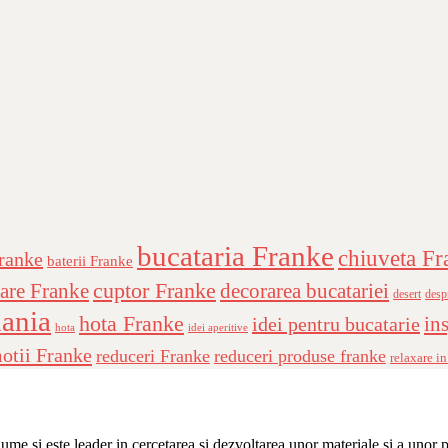
bucataria Franke
chiuveta Fr
Franke
baterii Franke
cuptor Franke
are Franke
decorarea bucatariei
desert
desp
ania
hota Franke
ins
idei pentru bucatarie
hota
idei aperitive
otii Franke
reduceri Franke
reduceri produse franke
relaxare in
me şi este leader in cercetarea şi dezvoltarea unor materiale şi a unor 