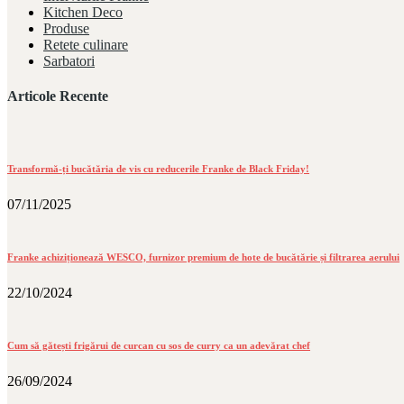
Kitchen Deco
Produse
Retete culinare
Sarbatori
Articole Recente
Transformă-ți bucătăria de vis cu reducerile Franke de Black Friday!
07/11/2025
Franke achiziționează WESCO, furnizor premium de hote de bucătărie și filtrarea aerului
22/10/2024
Cum să gătești frigărui de curcan cu sos de curry ca un adevărat chef
26/09/2024