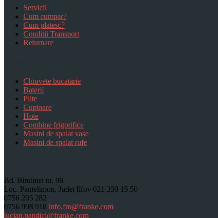
Servicii
Cum cumpar?
Cum platesc?
Conditii Transport
Returnare
Produse
Chiuvete bucatarie
Baterii
Plite
Cuptoare
Hote
Combine frigorifice
Masini de spalat vase
Masini de spalat rufe
Contact Rapid
Bd. Biruintei nr. 98
Loc. Pantelimon, Judet Ilfov
021 350 15 50
0756 205 282
0756 998 918
info.fro@franke.com
lucian.pandici@franke.com