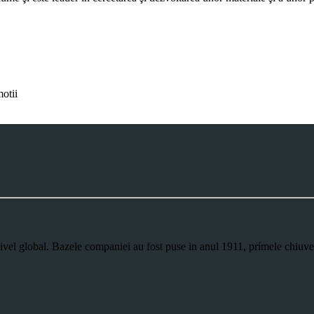
motii
nivel global. Bazele companiei au fost puse in anul 1911, prímele chiuve