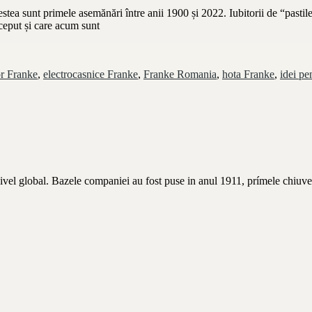
acestea sunt primele asemănări între anii 1900 și 2022. Iubitorii de “past
ceput și care acum sunt
r Franke
,
electrocasnice Franke
,
Franke Romania
,
hota Franke
,
idei pe
nivel global. Bazele companiei au fost puse in anul 1911, prímele chiuve