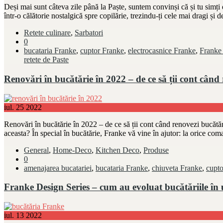
Deși mai sunt câteva zile până la Paște, suntem convinși că și tu simți d
într-o călătorie nostalgică spre copilărie, trezindu-ți cele mai dragi și 
Retete culinare
,
Sarbatori
0
bucataria Franke
,
cuptor Franke
,
electrocasnice Franke
,
Franke
retete de Paste
Renovări în bucătărie în 2022 – de ce să ții cont când
iul.
25
2022
Renovări în bucătărie în 2022 – de ce să ții cont când renovezi bucătă
aceasta? În special în bucătărie, Franke vă vine în ajutor: la orice c
General
,
Home-Deco
,
Kitchen Deco
,
Produse
0
amenajarea bucatariei
,
bucataria Franke
,
chiuveta Franke
,
cupto
Franke Design Series – cum au evoluat bucătăriile în 
iul.
13
2022