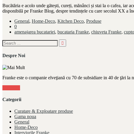
Bucătăria e acolo unde gătești, cureți, mănânci și stai la o cafea, iar 
disponibilă pe Franke Blog, despre tendințele cu care secolul XX a în
General
,
Home-Deco
,
Kitchen Deco
,
Produse
0
amenajarea bucatariei
,
bucataria Franke
,
chiuveta Franke
,
cupto
Despre Noi
Franke este o companie elveţiană cu 70 de subsidiare in 40 de ţări la 
Mai Mult
Categorii
Curatare & Exploatare produse
Gama noua
General
Home-Deco
Interviurile Franke