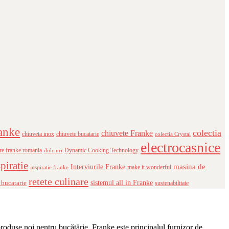
anke
colectia
chiuvete Franke
chiuveta inox
chiuvete bucatarie
colectia Crystal
electrocasnice
re franke romania
Dynamic Cooking Technology
dulciuri
piratie
masina de
Interviurile Franke
make it wonderful
inspiratie franke
retete culinare
 bucatarie
sistemul all in Franke
sustenabilitate
produse noi pentru bucătărie. Franke este principalul furnizor de