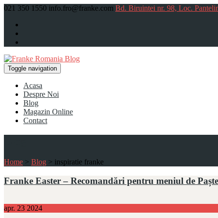
021 350 1550
info.fro@franke.com
Bd. Biruintei nr. 98, Loc. Panteli
Toggle navigation
Acasa
Despre Noi
Blog
Magazin Online
Contact
Blog
Home
>
Blog
>
inspiratie franke
Franke Easter – Recomandări pentru meniul de Pașt
apr.
23
2024