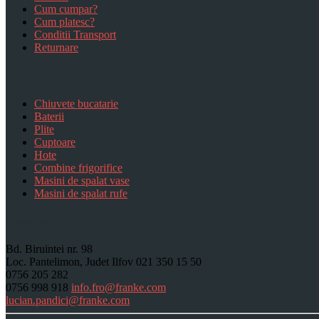
Cum cumpar?
Cum platesc?
Conditii Transport
Returnare
Produse
Chiuvete bucatarie
Baterii
Plite
Cuptoare
Hote
Combine frigorifice
Masini de spalat vase
Masini de spalat rufe
Contact Rapid
Bd. Biruintei nr. 98
Loc. Pantelimon, Judet Ilfov
021 350 15 50
0756 205 282
0756 998 918
info.fro@franke.com
lucian.pandici@franke.com