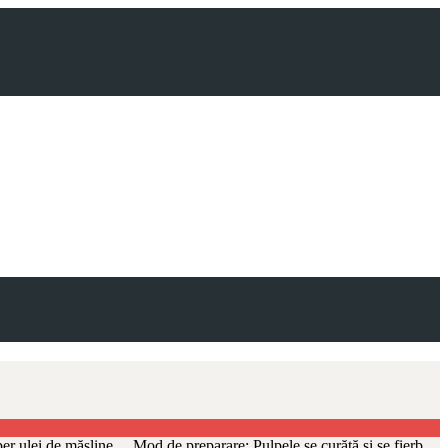
piper ulei de măsline Mod de preparare: Pulpele se curăță și se fierb