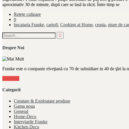
aproximativ 30 de minute, după care se lasă la răcit. Între timp se
Retete culinare
0
bucataria Franke
,
cartofi
,
Cooking at Home
,
crusta
,
piure de car
Despre Noi
Franke este o companie elveţiană cu 70 de subsidiare in 40 de ţări la 
Mai Mult
Categorii
Curatare & Exploatare produse
Gama noua
General
Home-Deco
Interviurile Franke
Kitchen Deco