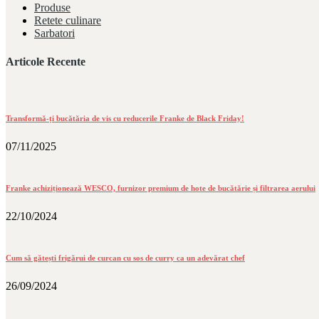
Produse
Retete culinare
Sarbatori
Articole Recente
Transformă-ți bucătăria de vis cu reducerile Franke de Black Friday!
07/11/2025
Franke achiziționează WESCO, furnizor premium de hote de bucătărie și filtrarea aerului
22/10/2024
Cum să gătești frigărui de curcan cu sos de curry ca un adevărat chef
26/09/2024