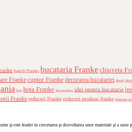
bucataria Franke
chiuveta Fr
Franke
baterii Franke
cuptor Franke
are Franke
decorarea bucatariei
desert
desp
ania
hota Franke
ins
idei pentru bucatarie
hota
idei aperitive
otii Franke
reduceri Franke
reduceri produse franke
relaxare in
me şi este leader in cercetarea şi dezvoltarea unor materiale şi a unor 