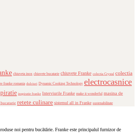
anke
colectia
chiuvete Franke
chiuveta inox
chiuvete bucatarie
colectia Crystal
electrocasnice
re franke romania
Dynamic Cooking Technology
dulciuri
piratie
masina de
Interviurile Franke
make it wonderful
inspiratie franke
retete culinare
 bucatarie
sistemul all in Franke
sustenabilitate
produse noi pentru bucătărie. Franke este principalul furnizor de