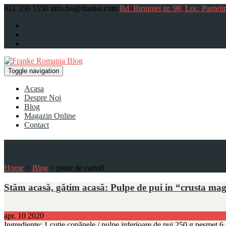
021 350 1550
info.fro@franke.com
Bd. Biruintei nr. 98, Loc. Panteli
Toggle navigation
Acasa
Despre Noi
Blog
Magazin Online
Contact
Blog
Home
>
Blog
>
piure de cartofi
Stăm acasă, gătim acasă: Pulpe de pui in “crusta ma
apr.
10
2020
Ingrediente: 1 cutie copănele / pulpe inferioare de pui 250 g pesmet 6 