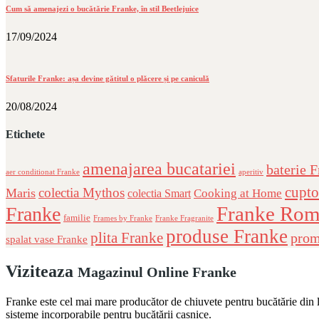
Cum să amenajezi o bucătărie Franke, în stil Beetlejuice
17/09/2024
Sfaturile Franke: așa devine gătitul o plăcere și pe caniculă
20/08/2024
Etichete
amenajarea bucatariei
baterie 
aer conditionat Franke
aperitiv
cupto
colectia Mythos
Maris
Cooking at Home
colectia Smart
Franke Rom
Franke
familie
Frames by Franke
Franke Fragranite
produse Franke
plita Franke
prom
spalat vase Franke
Viziteaza
Magazinul Online Franke
Franke este cel mai mare producător de chiuvete pentru bucătărie din lu
sisteme incorporabile pentru bucătării casnice.