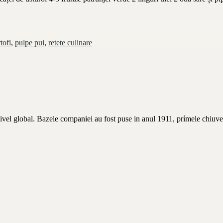
tofi
,
pulpe pui
,
retete culinare
nivel global. Bazele companiei au fost puse in anul 1911, prímele chiuve