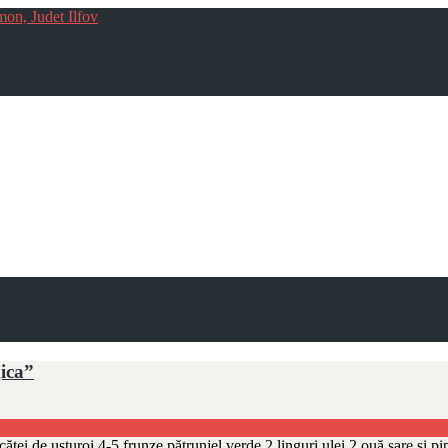
mon, Judet Ilfov
gica”
căței de usturoi 4-5 frunze pătrunjel verde 2 linguri ulei 2 ouă sare și 