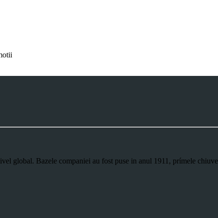
motii
nivel global. Bazele companiei au fost puse in anul 1911, prímele chiuve