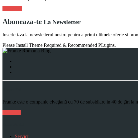
Viziteaza!
Aboneaza-te
La Newsletter
Inscrieti-va la newsletterul nostru pentru a primi ultimele oferte si pro
Please Install Theme Required & Recommended PLugins.
Despre Noi
Franke este o companie elveţiană cu 70 de subsidiare in 40 de ţări la 
Mai Mult
Acces Rapid
Servicii