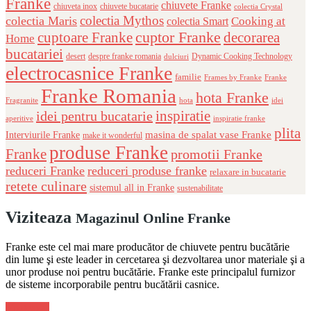
Franke
chiuvete Franke
chiuveta inox
chiuvete bucatarie
colectia Crystal
colectia Mythos
colectia Maris
Cooking at
colectia Smart
cuptor Franke
cuptoare Franke
decorarea
Home
bucatariei
desert
despre franke romania
Dynamic Cooking Technology
dulciuri
electrocasnice Franke
familie
Frames by Franke
Franke
Franke Romania
hota Franke
Fragranite
hota
idei
inspiratie
idei pentru bucatarie
aperitive
inspiratie franke
plita
masina de spalat vase Franke
Interviurile Franke
make it wonderful
produse Franke
Franke
promotii Franke
reduceri Franke
reduceri produse franke
relaxare in bucatarie
retete culinare
sistemul all in Franke
sustenabilitate
Viziteaza
Magazinul Online Franke
Franke este cel mai mare producător de chiuvete pentru bucătărie
din lume şi este leader in cercetarea şi dezvoltarea unor materiale şi a
unor produse noi pentru bucătărie. Franke este principalul furnizor
de sisteme incorporabile pentru bucătării casnice.
Viziteaza!