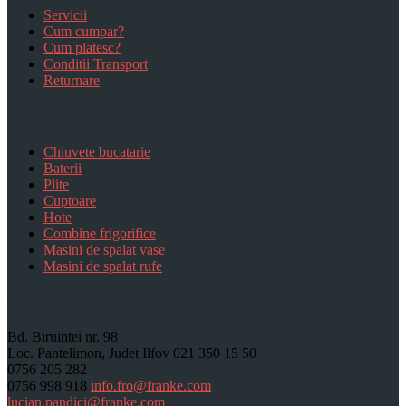
Servicii
Cum cumpar?
Cum platesc?
Conditii Transport
Returnare
Produse
Chiuvete bucatarie
Baterii
Plite
Cuptoare
Hote
Combine frigorifice
Masini de spalat vase
Masini de spalat rufe
Contact Rapid
Bd. Biruintei nr. 98
Loc. Pantelimon, Judet Ilfov
021 350 15 50
0756 205 282
0756 998 918
info.fro@franke.com
lucian.pandici@franke.com