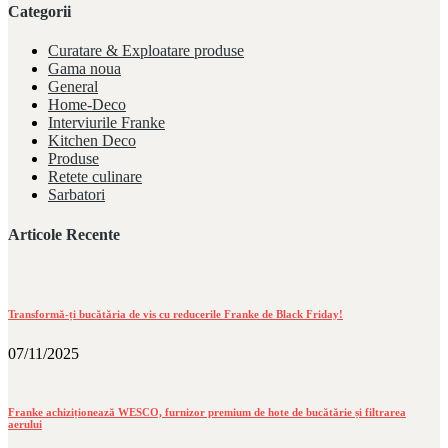
Categorii
Curatare & Exploatare produse
Gama noua
General
Home-Deco
Interviurile Franke
Kitchen Deco
Produse
Retete culinare
Sarbatori
Articole Recente
Transformă-ți bucătăria de vis cu reducerile Franke de Black Friday!
07/11/2025
Franke achiziționează WESCO, furnizor premium de hote de bucătărie și filtrarea
aerului