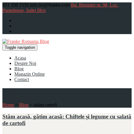
021 350 1550
info.fro@franke.com
Bd. Biruintei nr. 98, Loc.
Pantelimon, Judet Ilfov
Toggle navigation
Acasa
Despre Noi
Blog
Magazin Online
Contact
Blog
Home
>
Blog
>
salata cartofi
Stăm acasă, gătim acasă: Chiftele și legume cu salată
de cartofi