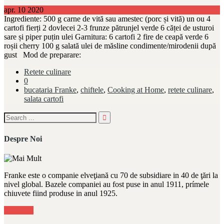
apr.
10
2020
Ingrediente: 500 g carne de vită sau amestec (porc și vită) un ou 4
cartofi fierți 2 dovlecei 2-3 frunze pătrunjel verde 6 căței de usturoi
sare și piper puțin ulei Garnitura: 6 cartofi 2 fire de ceapă verde 6
roșii cherry 100 g salată ulei de măsline condimente/mirodenii după
gust Mod de preparare:
Retete culinare
0
bucataria Franke
,
chiftele
,
Cooking at Home
,
retete culinare
,
salata cartofi
Despre Noi
Franke este o companie elveţiană cu 70 de subsidiare in 40 de ţări la
nivel global. Bazele companiei au fost puse in anul 1911, prímele
chiuvete fiind produse in anul 1925.
Mai Mult