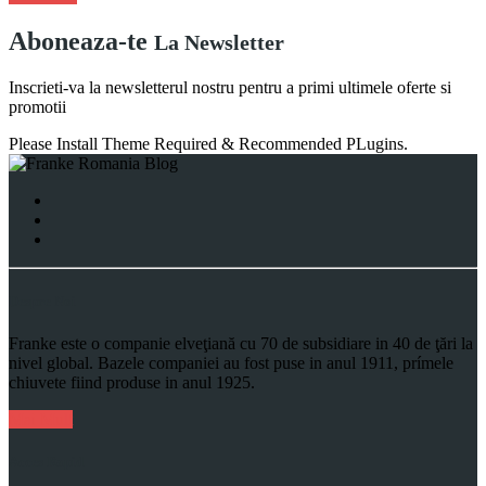
Aboneaza-te
La Newsletter
Inscrieti-va la newsletterul nostru pentru a primi ultimele oferte si
promotii
Please Install Theme Required & Recommended PLugins.
Despre Noi
Franke este o companie elveţiană cu 70 de subsidiare in 40 de ţări la
nivel global. Bazele companiei au fost puse in anul 1911, prímele
chiuvete fiind produse in anul 1925.
Mai Mult
Acces Rapid