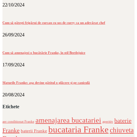
22/10/2024
Cum să gătești frigărui de curcan cu sos de curry ca un adevărat chef
26/09/2024
Cum să amenajezi o bucătărie Franke, în stil Beetlejuice
17/09/2024
Sfaturile Franke: așa devine gătitul o plăcere și pe caniculă
20/08/2024
Etichete
amenajarea bucatariei
baterie
aer conditionat Franke
aperitiv
bucataria Franke
chiuveta
Franke
baterii Franke