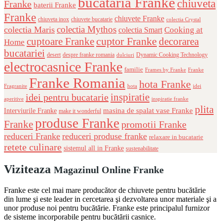
bucataria Franke
chiuveta
Franke
baterii Franke
Franke
chiuvete Franke
chiuveta inox
chiuvete bucatarie
colectia Crystal
colectia Mythos
colectia Maris
Cooking at
colectia Smart
cuptor Franke
cuptoare Franke
decorarea
Home
bucatariei
desert
despre franke romania
Dynamic Cooking Technology
dulciuri
electrocasnice Franke
familie
Frames by Franke
Franke
Franke Romania
hota Franke
Fragranite
hota
idei
inspiratie
idei pentru bucatarie
aperitive
inspiratie franke
plita
masina de spalat vase Franke
Interviurile Franke
make it wonderful
produse Franke
Franke
promotii Franke
reduceri Franke
reduceri produse franke
relaxare in bucatarie
retete culinare
sistemul all in Franke
sustenabilitate
Viziteaza
Magazinul Online Franke
Franke este cel mai mare producător de chiuvete pentru bucătărie
din lume şi este leader in cercetarea şi dezvoltarea unor materiale şi a
unor produse noi pentru bucătărie. Franke este principalul furnizor
de sisteme incorporabile pentru bucătării casnice.