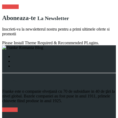
Viziteaza!
Aboneaza-te
La Newsletter
Inscrieti-va la newsletterul nostru pentru a primi ultimele oferte si
promotii
Please Install Theme Required & Recommended PLugins.
Despre Noi
Franke este o companie elveţiană cu 70 de subsidiare in 40 de ţări la
nivel global. Bazele companiei au fost puse in anul 1911, prímele
chiuvete fiind produse in anul 1925.
Mai Mult