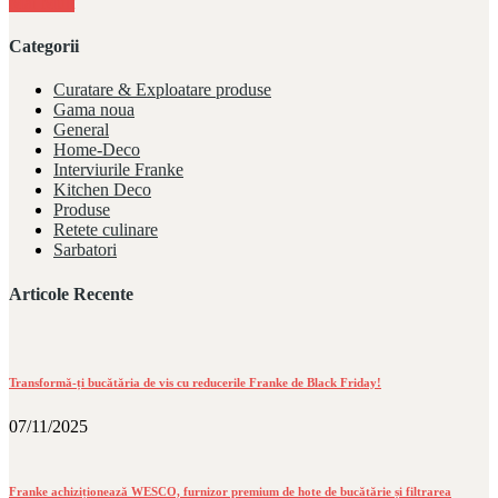
Mai Mult
Categorii
Curatare & Exploatare produse
Gama noua
General
Home-Deco
Interviurile Franke
Kitchen Deco
Produse
Retete culinare
Sarbatori
Articole Recente
Transformă-ți bucătăria de vis cu reducerile Franke de Black Friday!
07/11/2025
Franke achiziționează WESCO, furnizor premium de hote de bucătărie și filtrarea