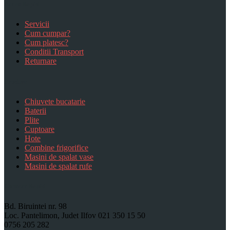
Acces Rapid
Servicii
Cum cumpar?
Cum platesc?
Conditii Transport
Returnare
Produse
Chiuvete bucatarie
Baterii
Plite
Cuptoare
Hote
Combine frigorifice
Masini de spalat vase
Masini de spalat rufe
Contact Rapid
Bd. Biruintei nr. 98
Loc. Pantelimon, Judet Ilfov
021 350 15 50
0756 205 282