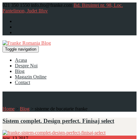
021 350 1550
info.fro@franke.com
Bd. Biruintei nr. 98, Loc.
Pantelimon, Judet Ilfov
Toggle navigation
Acasa
Despre Noi
Blog
Magazin Online
Contact
Blog
Home
>
Blog
>
sisteme de bucatarie franke
Sistem complet. Design perfect. Finisaj select
nov.
13
2017