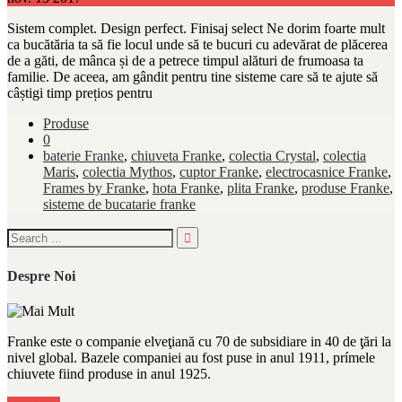
Sistem complet. Design perfect. Finisaj select Ne dorim foarte mult
ca bucătăria ta să fie locul unde să te bucuri cu adevărat de plăcerea
de a găti, de mânca și de a petrece timpul alături de frumoasa ta
familie. De aceea, am gândit pentru tine sisteme care să te ajute să
câștigi timp prețios pentru
Produse
0
baterie Franke
,
chiuveta Franke
,
colectia Crystal
,
colectia
Maris
,
colectia Mythos
,
cuptor Franke
,
electrocasnice Franke
,
Frames by Franke
,
hota Franke
,
plita Franke
,
produse Franke
,
sisteme de bucatarie franke
Despre Noi
Franke este o companie elveţiană cu 70 de subsidiare in 40 de ţări la
nivel global. Bazele companiei au fost puse in anul 1911, prímele
chiuvete fiind produse in anul 1925.