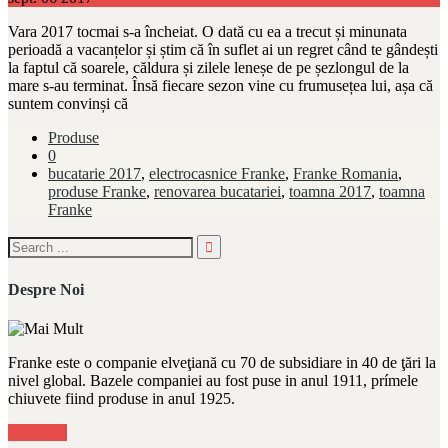
Vara 2017 tocmai s-a încheiat. O dată cu ea a trecut și minunata
perioadă a vacanțelor și știm că în suflet ai un regret când te gândești
la faptul că soarele, căldura și zilele leneșe de pe șezlongul de la
mare s-au terminat. Însă fiecare sezon vine cu frumusețea lui, așa că
suntem convinși că
Produse
0
bucatarie 2017
,
electrocasnice Franke
,
Franke Romania
,
produse Franke
,
renovarea bucatariei
,
toamna 2017
,
toamna
Franke
Despre Noi
Franke este o companie elveţiană cu 70 de subsidiare in 40 de ţări la
nivel global. Bazele companiei au fost puse in anul 1911, prímele
chiuvete fiind produse in anul 1925.
Mai Mult