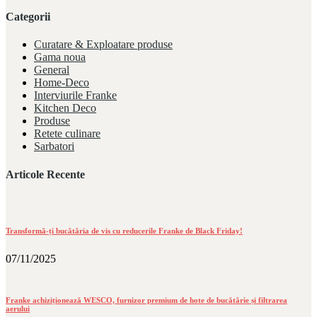
Categorii
Curatare & Exploatare produse
Gama noua
General
Home-Deco
Interviurile Franke
Kitchen Deco
Produse
Retete culinare
Sarbatori
Articole Recente
Transformă-ți bucătăria de vis cu reducerile Franke de Black Friday!
07/11/2025
Franke achiziționează WESCO, furnizor premium de hote de bucătărie și filtrarea
aerului