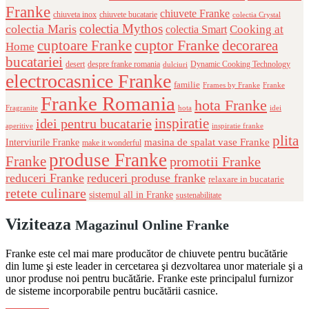
Franke
chiuvete Franke
chiuveta inox
chiuvete bucatarie
colectia Crystal
colectia Mythos
colectia Maris
Cooking at
colectia Smart
cuptor Franke
cuptoare Franke
decorarea
Home
bucatariei
desert
despre franke romania
Dynamic Cooking Technology
dulciuri
electrocasnice Franke
familie
Frames by Franke
Franke
Franke Romania
hota Franke
Fragranite
hota
idei
inspiratie
idei pentru bucatarie
aperitive
inspiratie franke
plita
masina de spalat vase Franke
Interviurile Franke
make it wonderful
produse Franke
Franke
promotii Franke
reduceri Franke
reduceri produse franke
relaxare in bucatarie
retete culinare
sistemul all in Franke
sustenabilitate
Viziteaza
Magazinul Online Franke
Franke este cel mai mare producător de chiuvete pentru bucătărie
din lume şi este leader in cercetarea şi dezvoltarea unor materiale şi a
unor produse noi pentru bucătărie. Franke este principalul furnizor
de sisteme incorporabile pentru bucătării casnice.