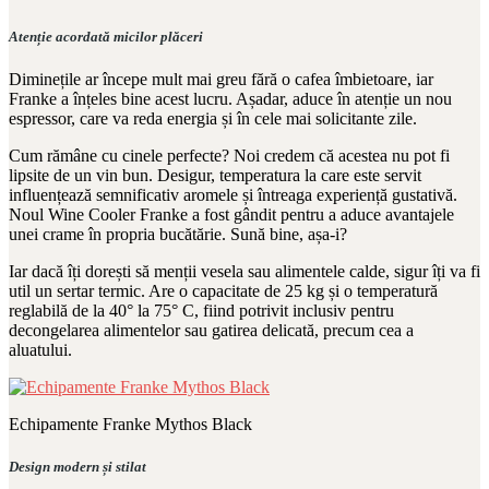
Atenție acordată micilor plăceri
Diminețile ar începe mult mai greu fără o cafea îmbietoare, iar
Franke a înțeles bine acest lucru. Așadar, aduce în atenție un nou
espressor, care va reda energia și în cele mai solicitante zile.
Cum rămâne cu cinele perfecte? Noi credem că acestea nu pot fi
lipsite de un vin bun. Desigur, temperatura la care este servit
influențează semnificativ aromele și întreaga experiență gustativă.
Noul Wine Cooler Franke a fost gândit pentru a aduce avantajele
unei crame în propria bucătărie. Sună bine, așa-i?
Iar dacă îți dorești să menții vesela sau alimentele calde, sigur îți va fi
util un sertar termic. Are o capacitate de 25 kg și o temperatură
reglabilă de la 40° la 75° C, fiind potrivit inclusiv pentru
decongelarea alimentelor sau gatirea delicată, precum cea a
aluatului.
Echipamente Franke Mythos Black
Design modern și stilat