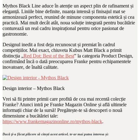
Mythos Black Line aduce în atenție un aspect plin de rafinament și
eleganță. Liniile bine definite, nuanța intensă și finisajul mat se
armonizează perfect, reunind de minune componenta estetică și cea
practică. Mai mult decât atât, noua soluție integrată pentru bucătărie
conturează un real cadru inspirațional pentru orice pasionat de
gastronomie.
Designul inedit a fost deja recunoscut și premiat în cadrul
competițiilor. Mai exact, chiuveta Kubus Matt Black a primit
distincția „
Red Dot: Best of the Best
” la categoria Product Design,
confirmând încă o dată preocuparea Franke pentru echipamentele
inovatoare, de înaltă calitate.
Design interior – Mythos Black
Vrei să fii printre primii care profită de cea mai recentă colecție
Franke? Atunci intră pe Franke Magazin Online și află ultimele
informații chiar de la sursă! Pregătește-te să descoperi o nouă
dimensiune a bucătăriei tale:
https://www.frankemagazinonline.ro/mythos-black
.
Dacă ți-a făcut plăcere să citești acest articol, te-ar mai putea interesa și: