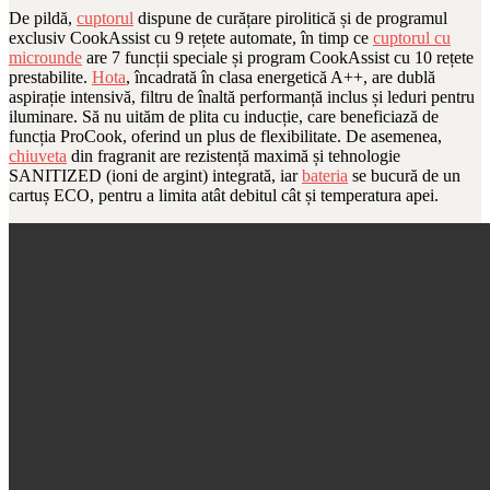
De pildă,
cuptorul
dispune de curățare pirolitică și de programul
exclusiv CookAssist cu 9 rețete automate, în timp ce
cuptorul cu
microunde
are 7 funcții speciale și program CookAssist cu 10 rețete
prestabilite.
Hota
, încadrată în clasa energetică A++, are dublă
aspirație intensivă, filtru de înaltă performanță inclus și leduri pentru
iluminare. Să nu uităm de plita cu inducție, care beneficiază de
funcția ProCook, oferind un plus de flexibilitate. De asemenea,
chiuveta
din fragranit are rezistență maximă și tehnologie
SANITIZED (ioni de argint) integrată, iar
bateria
se bucură de un
cartuș ECO, pentru a limita atât debitul cât și temperatura apei.