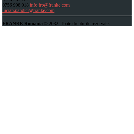
0756 998 918
info.fro@franke.com
lucian.pandici@franke.com
FRANKE Romania
© 2032. Toate drepturile rezervate.