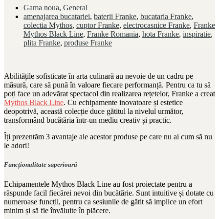
Gama noua
,
General
amenajarea bucatariei
,
baterii Franke
,
bucataria Franke
,
colectia Mythos
,
cuptor Franke
,
electrocasnice Franke
,
Franke
Mythos Black Line
,
Franke Romania
,
hota Franke
,
inspiratie
,
plita Franke
,
produse Franke
Abilitățile sofisticate în arta culinară au nevoie de un cadru pe
măsură, care să pună în valoare fiecare performanță. Pentru ca tu să
poți face un adevărat spectacol din realizarea rețetelor, Franke a creat
Mythos Black Line
. Cu echipamente inovatoare și estetice
deopotrivă, această colecție duce gătitul la nivelul următor,
transformând bucătăria într-un mediu creativ și practic.
Îți prezentăm 3 avantaje ale acestor produse pe care nu ai cum să nu
le adori!
Funcționalitate superioară
Echipamentele Mythos Black Line au fost proiectate pentru a
răspunde facil fiecărei nevoi din bucătărie. Sunt intuitive și dotate cu
numeroase funcții, pentru ca sesiunile de gătit să implice un efort
minim și să fie învăluite în plăcere.