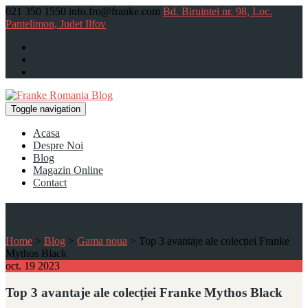
021 350 1550
info.fro@franke.com
Bd. Biruintei nr. 98, Loc.
Pantelimon, Judet Ilfov
Toggle navigation
Acasa
Despre Noi
Blog
Magazin Online
Contact
Blog
Home
>
Blog
>
Gama noua
>
Top 3 avantaje ale colecției Franke
Mythos Black
oct.
19
2023
Top 3 avantaje ale colecției Franke Mythos Black