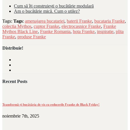
Cum să îți construiești o bucătărie modulară
Am o bucătărie mică. Cum o utilez?
Tags:
Tags
:
amenajarea bucatariei
,
baterii Franke
,
bucataria Franke
,
colectia Mythos
,
cuptor Franke
,
electrocasnice Franke
,
Franke
Mythos Black Line
,
Franke Romania
,
hota Franke
,
inspiratie
,
plita
Franke
,
produse Franke
Distribuie!
Recent Posts
Transformă-ți bucătăria de vis cu reducerile Franke de Black Friday!
noiembrie 7th, 2025