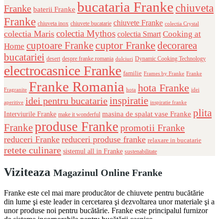
bucataria Franke
chiuveta
Franke
baterii Franke
Franke
chiuvete Franke
chiuveta inox
chiuvete bucatarie
colectia Crystal
colectia Mythos
colectia Maris
Cooking at
colectia Smart
cuptor Franke
cuptoare Franke
decorarea
Home
bucatariei
desert
despre franke romania
Dynamic Cooking Technology
dulciuri
electrocasnice Franke
familie
Frames by Franke
Franke
Franke Romania
hota Franke
Fragranite
hota
idei
inspiratie
idei pentru bucatarie
aperitive
inspiratie franke
plita
masina de spalat vase Franke
Interviurile Franke
make it wonderful
produse Franke
Franke
promotii Franke
reduceri Franke
reduceri produse franke
relaxare in bucatarie
retete culinare
sistemul all in Franke
sustenabilitate
Viziteaza
Magazinul Online Franke
Franke este cel mai mare producător de chiuvete pentru bucătărie
din lume şi este leader in cercetarea şi dezvoltarea unor materiale şi a
unor produse noi pentru bucătărie. Franke este principalul furnizor