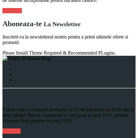
de sisteme incorporabile pentru bucătării casnice.
Viziteaza!
Aboneaza-te
La Newsletter
Inscrieti-va la newsletterul nostru pentru a primi ultimele oferte si
promotii
Please Install Theme Required & Recommended PLugins.
Despre Noi
Franke este o companie elveţiană cu 70 de subsidiare in 40 de ţări la
nivel global. Bazele companiei au fost puse in anul 1911, prímele
chiuvete fiind produse in anul 1925.
Mai Mult