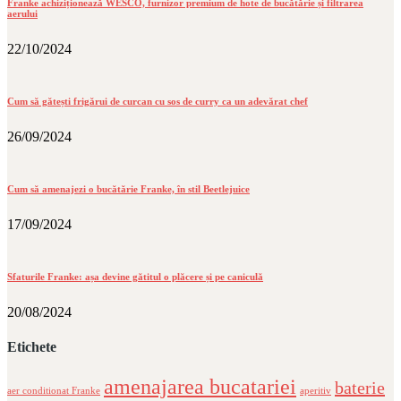
Franke achiziționează WESCO, furnizor premium de hote de bucătărie și filtrarea
aerului
22/10/2024
Cum să gătești frigărui de curcan cu sos de curry ca un adevărat chef
26/09/2024
Cum să amenajezi o bucătărie Franke, în stil Beetlejuice
17/09/2024
Sfaturile Franke: așa devine gătitul o plăcere și pe caniculă
20/08/2024
Etichete
amenajarea bucatariei
baterie
aer conditionat Franke
aperitiv