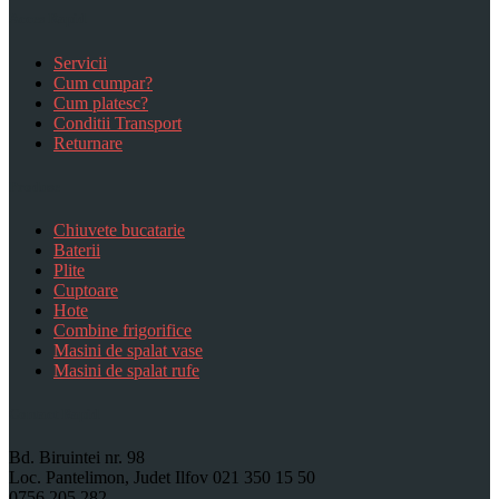
Acces Rapid
Servicii
Cum cumpar?
Cum platesc?
Conditii Transport
Returnare
Produse
Chiuvete bucatarie
Baterii
Plite
Cuptoare
Hote
Combine frigorifice
Masini de spalat vase
Masini de spalat rufe
Contact Rapid
Bd. Biruintei nr. 98
Loc. Pantelimon, Judet Ilfov
021 350 15 50
0756 205 282